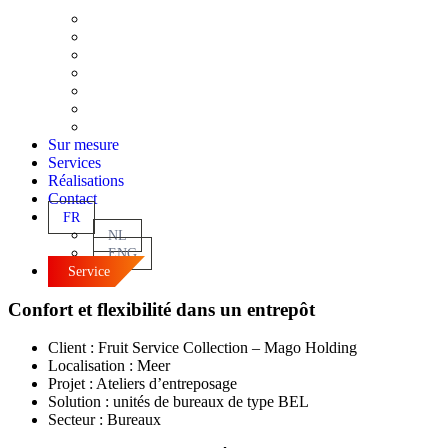
BEL
XENTO
SANI
MAX
C-MAT
SOLIDE
DINO
Sur mesure
Services
Réalisations
Contact
FR
NL
ENG
Service
Confort et flexibilité dans un entrepôt
Client : Fruit Service Collection – Mago Holding
Localisation : Meer
Projet : Ateliers d’entreposage
Solution : unités de bureaux de type BEL
Secteur : Bureaux