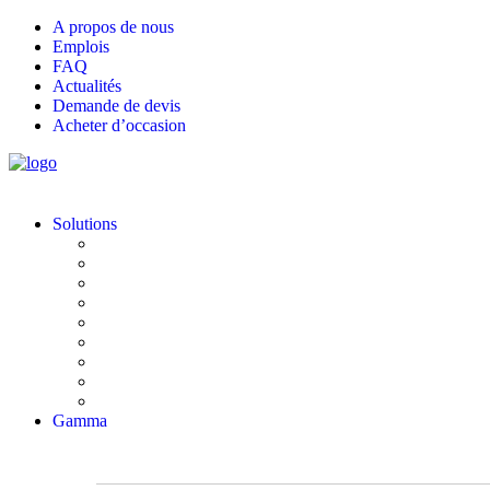
A propos de nous
Emplois
FAQ
Actualités
Demande de devis
Acheter d’occasion
Solutions
Construction
Événements
Logement
Industrie
Office
Education
Gouvernement
Commerce de détail
Care
Gamma
GAMMA TOTALE