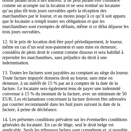
donne jamais droit à des intérêts. Il ne peut jamais être considéré
comme un acompte sur la location et ne sera restitué au locataire
qu’au plus tôt trois jours ouvrables après la réception des
marchandises par le loueur, et au moins jusqu’à ce qu’il soit apparu
que le locataire a rempli toutes ses obligations et que les
marchandises sont exemptes de défauts, même si ce délai dépasse les
trois jours ouvrables.
12. Si le prix de location doit être payé périodiquement, le loueur,
même en cas d’un seul non-paiement et sans mise en demeure,
considéra de plein droit le contrat comme dissous et sera habilité à
reprendre les marchandises, sans préjudice du droit à une
indemnisation.
13. Toutes les factures sont payables au comptant au siège du loueur.
Toute facture impayée donnera droit au loueur, sans mise en
demeure, à un intérêt de 15 % par an à compter de la date de la
facture. Le locataire sera également tenu de payer une indemnité
convenue à 15 % du montant de la facture, avec un minimum de 50
EUR. Les réclamations concernant la facture doivent être adressées
par courrier recommandé dans les huit jours suivant la date de la
facture, à peine de déchéance.
14. Les présentes conditions prévalent sur les éventuelles conditions
générales du locataire. En cas de litige, seul le droit belge est
applicable. Seuls les tribunaux belges sont compétents et, si possible,