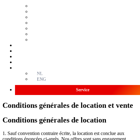
BEL
XENTO
SANI
MAX
C-MAT
SOLIDE
DINO
Sur mesure
Services
Réalisations
Contact
FR
NL
ENG
Service
Conditions générales de location et vente
Conditions générales de location
1. Sauf convention contraire écrite, la location est conclue aux
conditions énoncées ci-après. Nos offres sont sans engagement