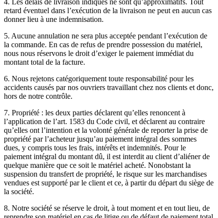
4. Les délais de livraison indiqués ne sont qu’approximatifs. Tout
retard éventuel dans l’exécution de la livraison ne peut en aucun cas
donner lieu à une indemnisation.
5. Aucune annulation ne sera plus acceptée pendant l’exécution de
la commande. En cas de refus de prendre possession du matériel,
nous nous réservons le droit d’exiger le paiement immédiat du
montant total de la facture.
6. Nous rejetons catégoriquement toute responsabilité pour les
accidents causés par nos ouvriers travaillant chez nos clients et donc,
hors de notre contrôle.
7. Propriété : les deux parties déclarent qu’elles renoncent à
l’application de l’art. 1583 du Code civil, et déclarent au contraire
qu’elles ont l’intention et la volonté générale de reporter la prise de
propriété par l’acheteur jusqu’au paiement intégral des sommes
dues, y compris tous les frais, intérêts et indemnités. Pour le
paiement intégral du montant dû, il est interdit au client d’aliéner de
quelque manière que ce soit le matériel acheté. Nonobstant la
suspension du transfert de propriété, le risque sur les marchandises
vendues est supporté par le client et ce, à partir du départ du siège de
la société.
8. Notre société se réserve le droit, à tout moment et en tout lieu, de
reprendre son matériel en cas de litige ou de défaut de paiement total