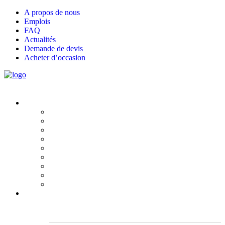
A propos de nous
Emplois
FAQ
Actualités
Demande de devis
Acheter d’occasion
Solutions
Construction
Événements
Logement
Industrie
Office
Education
Gouvernement
Commerce de détail
Care
Gamma
GAMMA TOTALE